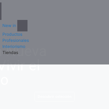
New in
Productos
Profesionales
a Nueva
Interiorismo
Tiendas
ivir el
ño
Descubrir colección