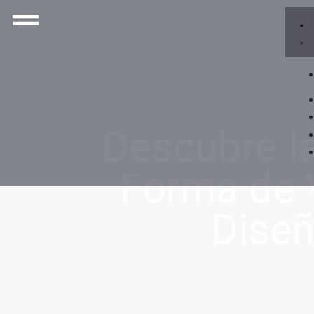
Descubre l
Forma de V
Dise